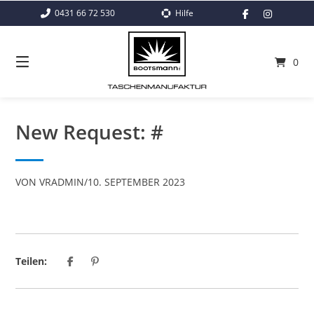
Springe
0431 66 72 530
Hilfe
zum
Inhalt
0
New Request: #
VON
VRADMIN
/
10. SEPTEMBER 2023
Teilen: