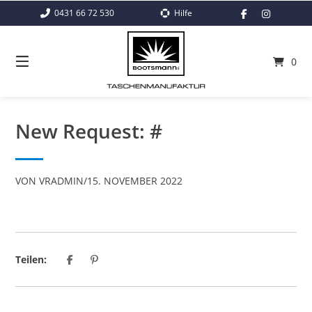
Springe
0431 66 72 530
Hilfe
zum
Inhalt
0
New Request: #
VON
VRADMIN
/
15. NOVEMBER 2022
Teilen: