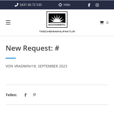
Springe
0431 66 72 530
Hilfe
zum
Inhalt
0
New Request: #
VON
VRADMIN
/
18. SEPTEMBER 2023
Teilen: