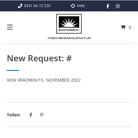
Springe
0431 66 72 530
Hilfe
zum
Inhalt
0
New Request: #
VON
VRADMIN
/
15. NOVEMBER 2022
Teilen: