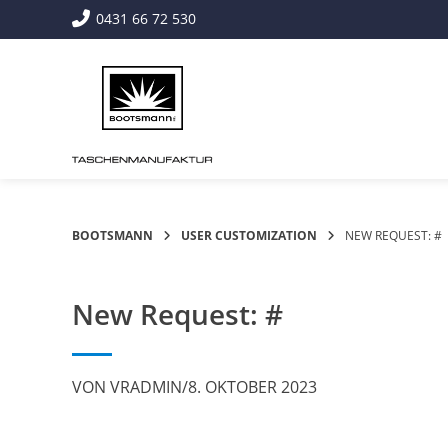
Springe
0431 66 72 530
zum
Inhalt
BOOTSMANN
USER CUSTOMIZATION
NEW REQUEST: #
New Request: #
VON
VRADMIN
/
8. OKTOBER 2023