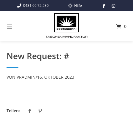
Springe
0431 66 72 530
Hilfe
zum
Inhalt
0
New Request: #
VON
VRADMIN
/
16. OKTOBER 2023
Teilen: