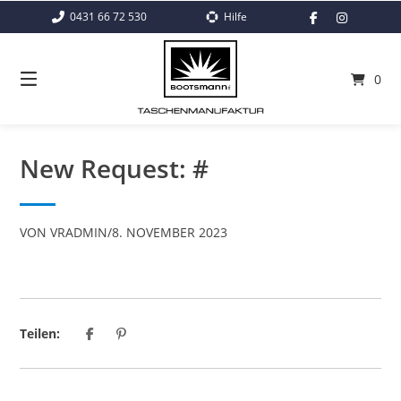
Springe
0431 66 72 530
Hilfe
zum
Inhalt
0
New Request: #
VON
VRADMIN
/
8. NOVEMBER 2023
Teilen: