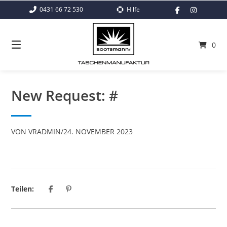
Springe
0431 66 72 530
Hilfe
zum
Inhalt
0
New Request: #
VON
VRADMIN
/
24. NOVEMBER 2023
Teilen: