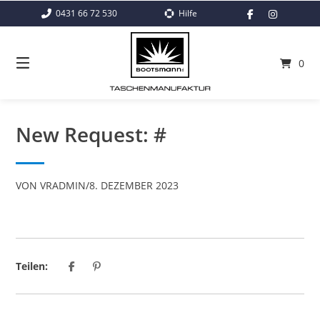
Springe
0431 66 72 530
Hilfe
zum
Inhalt
0
New Request: #
VON
VRADMIN
/
8. DEZEMBER 2023
Teilen: