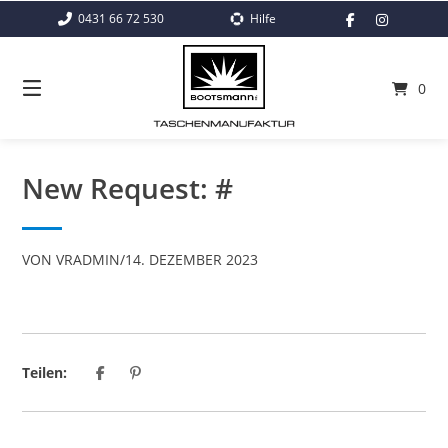
Springe
0431 66 72 530
Hilfe
zum
Inhalt
0
New Request: #
VON
VRADMIN
/
14. DEZEMBER 2023
Teilen: