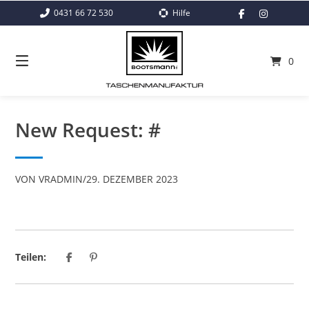
Springe
0431 66 72 530
Hilfe
zum
Inhalt
0
New Request: #
VON
VRADMIN
/
29. DEZEMBER 2023
Teilen: