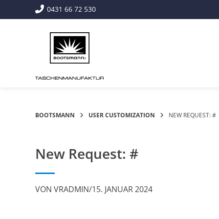
Springe
0431 66 72 530
zum
Inhalt
BOOTSMANN
USER CUSTOMIZATION
NEW REQUEST: #
New Request: #
VON
VRADMIN
/
15. JANUAR 2024