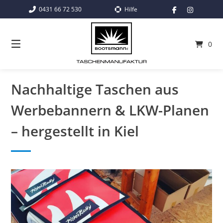
Springe
0431 66 72 530
Hilfe
zum
Inhalt
0
Nachhaltige Taschen aus
Werbebannern & LKW-Planen
– hergestellt in Kiel