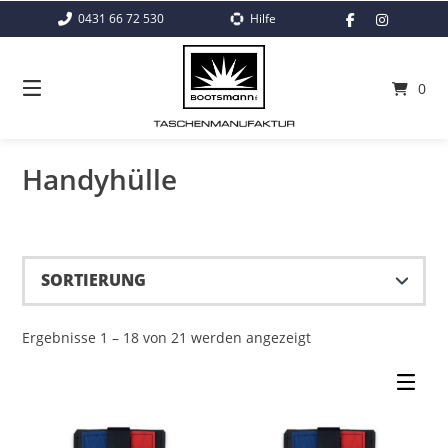
Springe
0431 66 72 530
Hilfe
zum
Inhalt
0
Handyhülle
Ergebnisse 1 – 18 von 21 werden angezeigt