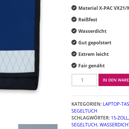
Material X-PAC VX21
Reißfest
Wasserdicht
Gut gepolstert
Extrem leicht
Fair genäht
Laptop
IN DEN WAR
Sail
15
Zoll
KATEGORIEN:
LAPTOP-TA
Menge
SEGELTUCH
SCHLAGWÖRTER:
15-ZOLL
SEGELTUCH
,
WASSERDICH