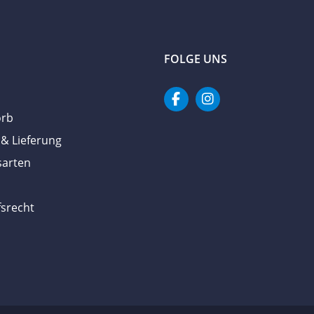
FOLGE UNS
orb
& Lieferung
sarten
srecht