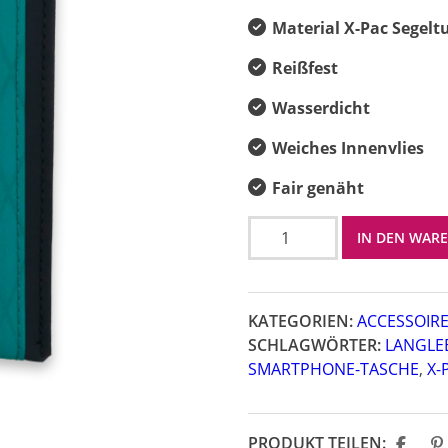
Material X-Pac Segelt
Reißfest
Wasserdicht
Weiches Innenvlies
Fair genäht
Smart
IN DEN WAR
Sail
Menge
KATEGORIEN:
ACCESSOIR
SCHLAGWÖRTER:
LANGLE
SMARTPHONE-TASCHE
,
X-
PRODUKT TEILEN: