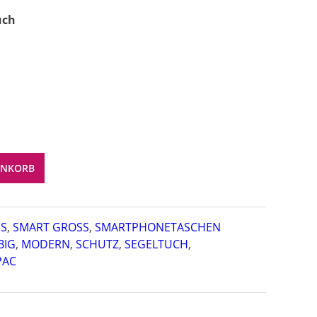
uch
ENKORB
ES
,
SMART GROSS
,
SMARTPHONETASCHEN
BIG
,
MODERN
,
SCHUTZ
,
SEGELTUCH
,
PAC