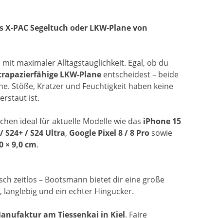
us X-PAC Segeltuch oder LKW-Plane von
t maximaler Alltagstauglichkeit. Egal, ob du
trapazierfähige LKW-Plane
entscheidest – beide
ne. Stöße, Kratzer und Feuchtigkeit haben keine
rstaut ist.
chen ideal für aktuelle Modelle wie das
iPhone 15
 S24+ / S24 Ultra
,
Google Pixel 8 / 8 Pro
sowie
0 × 9,0 cm
.
sch zeitlos – Bootsmann bietet dir eine große
, langlebig und ein echter Hingucker.
anufaktur am Tiessenkai in Kiel
. Faire