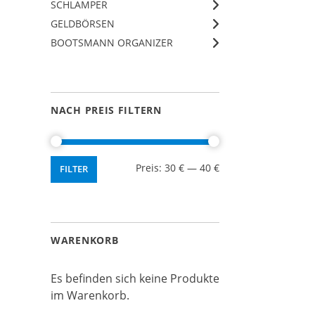
SCHLAMPER
GELDBÖRSEN
BOOTSMANN ORGANIZER
NACH PREIS FILTERN
Min.
Max.
Preis:
30 €
—
40 €
FILTER
Preis
Preis
WARENKORB
Es befinden sich keine Produkte
im Warenkorb.