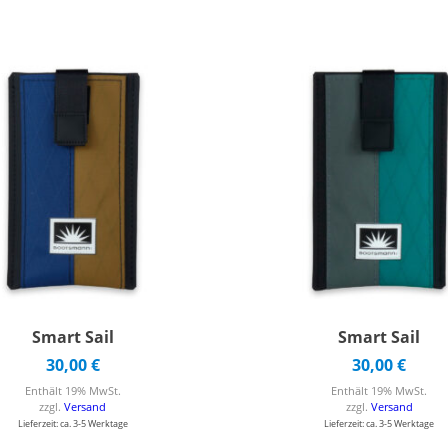
Smart Sail
Smart Sail
30,00
€
30,00
€
Enthält 19% MwSt.
Enthält 19% MwSt.
zzgl.
Versand
zzgl.
Versand
Lieferzeit: ca. 3-5 Werktage
Lieferzeit: ca. 3-5 Werktage