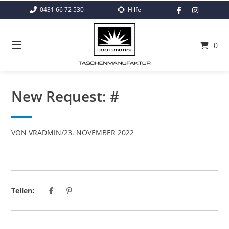
Springe
0431 66 72 530
Hilfe
zum
Inhalt
0
New Request: #
VON
VRADMIN
/
23. NOVEMBER 2022
Teilen: