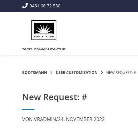
Springe
0431 66 72 530
zum
Inhalt
BOOTSMANN
USER CUSTOMIZATION
NEW REQUEST: #
New Request: #
VON
VRADMIN
/
24. NOVEMBER 2022