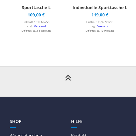
Sporttasche L
Individuelle Sporttasche L
109,00
€
119,00
€
Enthält 19% MwSt.
Enthält 19% MwSt.
zzgl.
Versand
zzgl.
Versand
Lieferzeit: ca. 3-5 Werktage
Lieferzeit: ca. 10 Werktage
SHOP
HILFE
Wunschtaschen
Kontakt