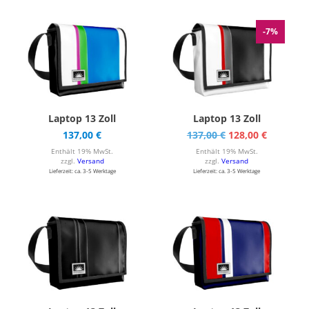
-7%
Laptop 13 Zoll
Laptop 13 Zoll
Ursprünglicher
Aktuelle
137,00
€
137,00
€
128,00
€
Preis
Preis
Enthält 19% MwSt.
Enthält 19% MwSt.
war:
ist:
zzgl.
Versand
zzgl.
Versand
137,00 €
128,00 €.
Lieferzeit: ca. 3-5 Werktage
Lieferzeit: ca. 3-5 Werktage