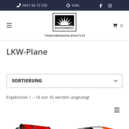
Springe
0431 66 72 530
Hilfe
zum
Inhalt
0
LKW-Plane
Ergebnisse 1 – 18 von 35 werden angezeigt