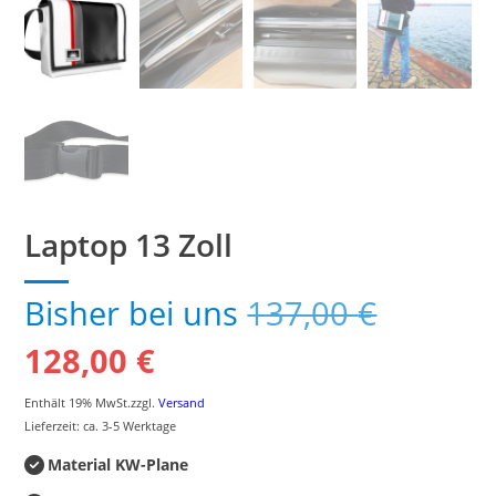
Laptop 13 Zoll
Ursprün
Bisher bei uns
137,00
€
Aktueller
Preis
128,00
€
Preis
war:
Enthält 19% MwSt.
zzgl.
Versand
Lieferzeit: ca. 3-5 Werktage
ist:
137,00 
Material KW-Plane