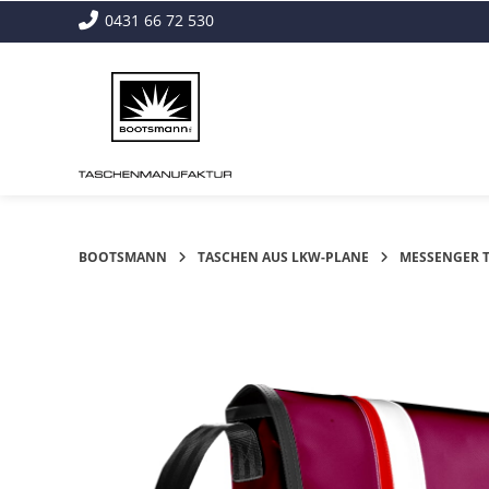
Springe
0431 66 72 530
zum
Inhalt
BOOTSMANN
TASCHEN AUS LKW-PLANE
MESSENGER 