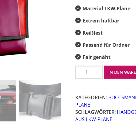
Material LKW-Plane
Extrem haltbar
Reißfest
Passend für Ordner
Fair genäht
Bootsmann
IN DEN WAR
XL
Menge
KATEGORIEN:
BOOTSMANN
PLANE
SCHLAGWÖRTER:
HANDG
AUS LKW-PLANE